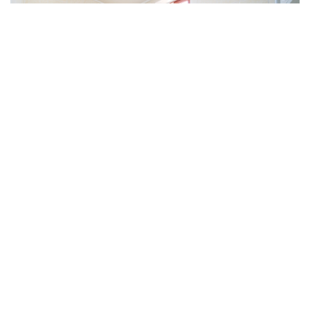
BONJOUR
TEL. 010-9898-7796
대표. 장관태
경북 경주시 북군길 166
ACC. 농협 352-0340-8827-63(예금주 : 장관태) / 신한 110 -515-
969349(예금주 : 장관태)
사업자번호. 505-14-34749
통신판매신고증. 제2013-경북경주-00176호